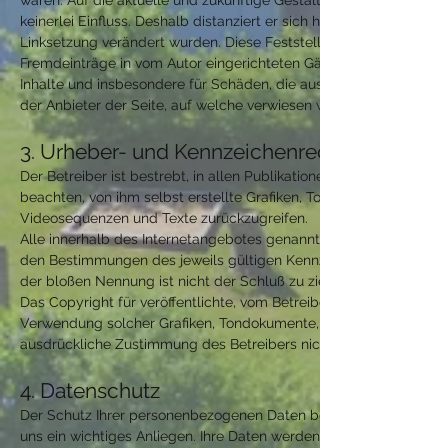
waren. Auf die aktuelle und zukünftige Gestaltung, die Inhalte od
keinerlei Einfluss. Deshalb distanziert er sich hiermit ausdrücklic
Linksetzung verändert wurden. Diese Feststellung gilt für alle i
Fremdeinträge in vom Autor eingerichteten Gästebüchern, Diskussio
Inhalte und insbesondere für Schäden, die aus der Nutzung oder 
der Anbieter der Seite, auf welche verwiesen wurde, nicht derjenig
3. Urheber- und Kennzeichenrecht
Der Betreiber ist bestrebt, in allen Publikationen die Urheberr
beachten, von ihm selbst erstellte Grafiken, Tondokumente, Vide
Videosequenzen und Texte zurückzugreifen.
Alle innerhalb des Internetangebotes genannten und ggf. durch 
den Bestimmungen des jeweils gültigen Kennzeichenrechts und de
der bloßen Nennung ist nicht der Schluß zu ziehen, dass Markenze
Das Copyright für veröffentlichte, vom Betreiber selbst erstellte O
Verwendung solcher Grafiken, Tondokumente, Videosequenzen und
ausdrückliche Zustimmung des Betreibers nicht gestattet.
4. Datenschutz
Der Schutz Ihrer personenbezogenen Daten bei der Erhebung, Ve
uns ein wichtiges Anliegen. Ihre Daten werden im Rahmen der ges