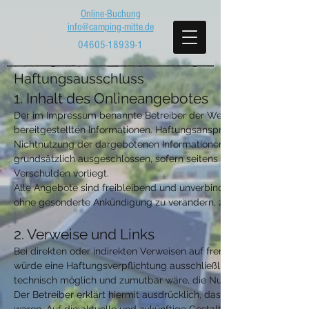
Online-Buchung
info@camping-mitte.de
04605-18939-1
Haftungsausschluss
1. Inhalt des Onlineangebotes
Der im Impressum benannte Betreiber der Webseite übernimmt keine
bereitgestellten Informationen. Haftungsansprüche, welche sich a
Nichtnutzung der dargebotenen Informationen bzw. durch die Nut
grundsätzlich ausgeschlossen, sofern seitens des im Impressum g
Verschulden vorliegt.
Alle Angebote sind freibleibend und unverbindlich. Der Betreiber
ohne gesonderte Ankündigung zu verändern, zu ergänzen, zu lösch
2. Verweise und Links
Bei direkten oder indirekten Verweisen auf fremde Internetseiten 
würde eine Haftungsverpflichtung ausschließlich in dem Fall in Kr
technisch möglich und zumutbar wäre, die Nutzung im Falle rechts
Der Betreiber erklärt hiermit ausdrücklich, dass zum Zeitpunkt de