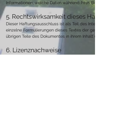
Informationen, welche Daten während Ihres Besuchs auf der Hom
5. Rechtswirksamkeit dieses Haftungsaussch
Dieser Haftungsausschluss ist als Teil des Internetangebotes zu 
einzelne Formulierungen dieses Textes der geltenden Rechtslage n
übrigen Teile des Dokumentes in ihrem Inhalt und ihrer Gültigkeit
6. Lizenznachweise
Die genutzten Icons wurden von Freepik laut der Lizenzvereinbar
Camping Mitte
Kontakt
Sonnenhügel 1
TEL:
04605-18939-1
24994 Medelby
E-MAIL:
info@camping-mitte.de
Folge uns auch auf:
Öffnungszeiten